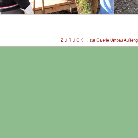
Z U R Ü C K → zur Galerie Umbau Außen