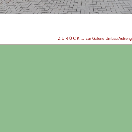
Z U R Ü C K → zur Galerie Umbau Außen