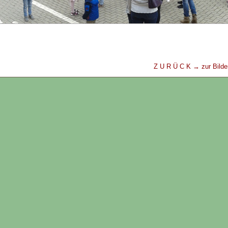
Z U R Ü C K → zur Bilder